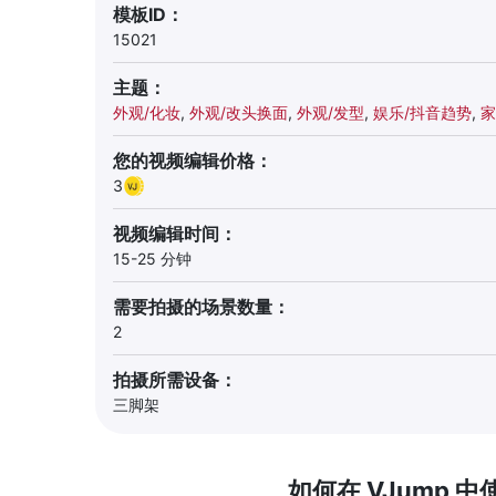
模板ID：
15021
主题：
外观/化妆
,
外观/改头换面
,
外观/发型
,
娱乐/抖音趋势
,
家
您的视频编辑价格：
3
视频编辑时间：
15-25 分钟
需要拍摄的场景数量：
2
拍摄所需设备：
三脚架
如何在
VJump
中