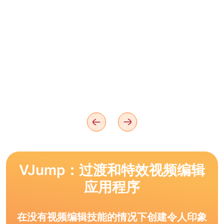
VJump：过渡和特效视频编辑
应用程序
在没有视频编辑技能的情况下创建令人印象