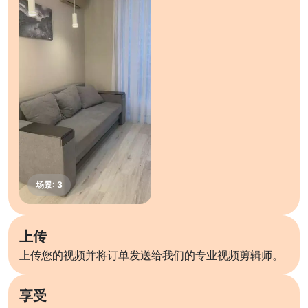
上传
上传您的视频并将订单发送给我们的专业视频剪辑师。
享受