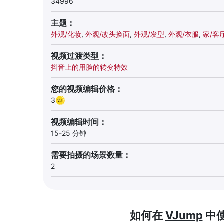
34996
主题：
外观/化妆
,
外观/改头换面
,
外观/发型
,
外观/衣服
,
家/客
视频过渡类型：
抖音上的用脸的转变特效
您的视频编辑价格：
3
视频编辑时间：
15-25 分钟
需要拍摄的场景数量：
2
如何在
VJump
中