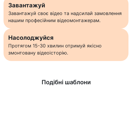
Завантажуй
Завантажуй своє відео та надсилай замовлення
нашим професійним відеомонтажерам.
Насолоджуйся
Протягом 15-30 хвилин отримуй якісно
змонтовану відеоісторію.
Дізнатися більше
Подібні шаблони