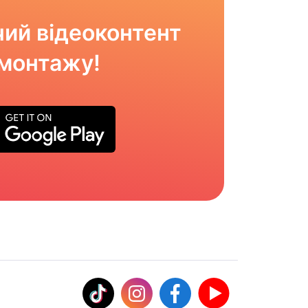
ий відеоконтент
омонтажу!