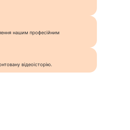
влення нашим професійним
нтовану відеоісторію.