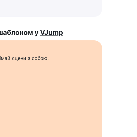
 шаблоном у
VJump
імай сцени з собою.