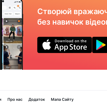
Створюй вражаюч
без навичок віде
и
Про нас
Додаток
Мапа Сайту