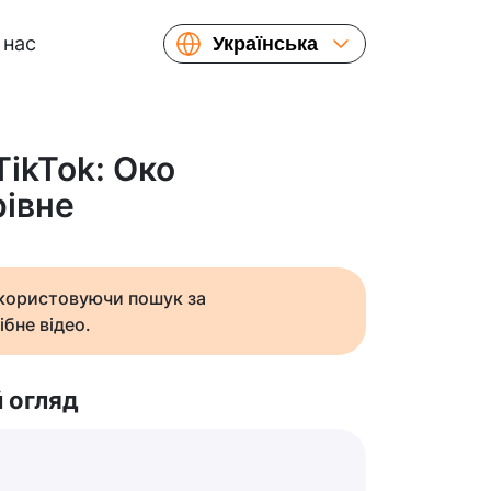
 нас
Українська
English
Español
Русский
TikTok: Око
Français
рівне
繁體中文
简体中文
日本語
икористовуючи пошук за
ібне відео.
 огляд