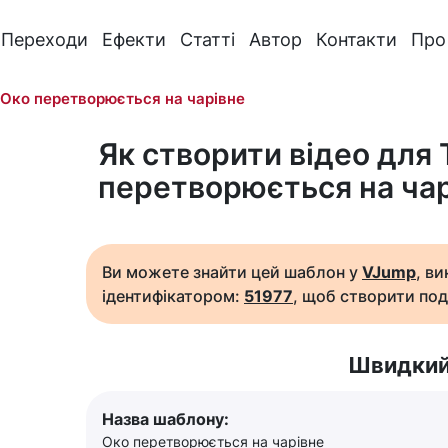
Переходи
Ефекти
Статті
Автор
Контакти
Про
Око перетворюється на чарівне
Як створити відео для 
перетворюється на ча
Ви можете знайти цей шаблон у
VJump
, в
ідентифікатором:
51977
, щоб створити под
Швидкий
Назва шаблону:
Око перетворюється на чарівне