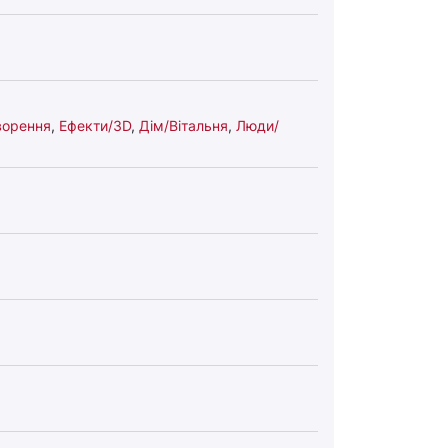
ворення
,
Ефекти/3D
,
Дім/Вітальня
,
Люди/