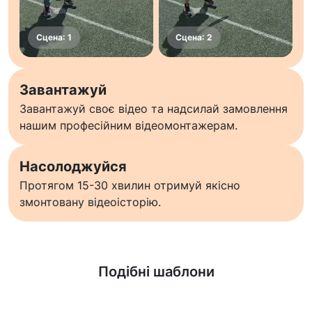
Завантажуй
Завантажуй своє відео та надсилай замовлення
нашим професійним відеомонтажерам.
Насолоджуйся
Протягом 15-30 хвилин отримуй якісно
змонтовану відеоісторію.
Дізнатися більше
Подібні шаблони