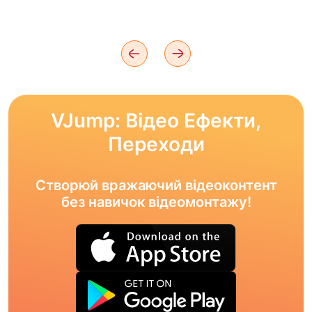
VJump: Відео Ефекти,
Переходи
Створюй вражаючий відеоконтент
без навичок відеомонтажу!