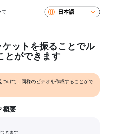
いて
日本語
English
Español
Русский
: ラケットを振ることでル
Українська
ことができます
Français
繁體中文
简体中文
見つけて、同様のビデオを作成することがで
ク概要
ができます