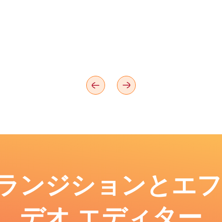
: トランジションとエ
デオ エディター