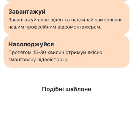
Завантажуй
Завантажуй своє відео та надсилай замовлення
нашим професійним відеомонтажерам.
Насолоджуйся
Протягом 15-30 хвилин отримуй якісно
змонтовану відеоісторію.
Дізнатися більше
Подібні шаблони