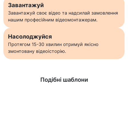
Завантажуй
Завантажуй своє відео та надсилай замовлення
нашим професійним відеомонтажерам.
Насолоджуйся
Протягом 15-30 хвилин отримуй якісно
змонтовану відеоісторію.
Дізнатися більше
Подібні шаблони