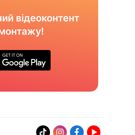
ий відеоконтент
омонтажу!