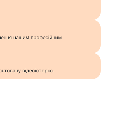
влення нашим професійним
нтовану відеоісторію.