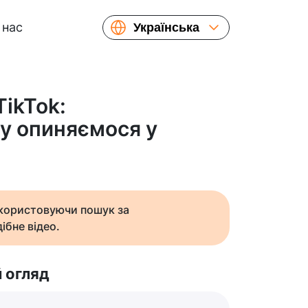
 нас
Українська
English
Español
Русский
TikTok:
Français
зу опиняємося у
繁體中文
简体中文
日本語
икористовуючи пошук за
ібне відео.
 огляд