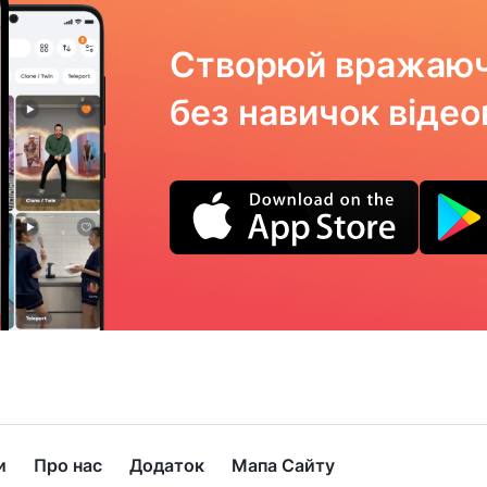
Створюй вражаюч
без навичок віде
и
Про нас
Додаток
Мапа Сайту