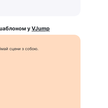
 шаблоном у
VJump
імай сцени з собою.