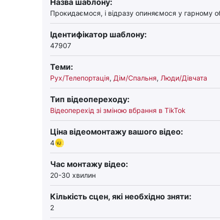
Назва шаблону:
Прокидаємося, і відразу опиняємося у гарному о
Ідентифікатор шаблону:
47907
Теми:
Рух/Телепортація
,
Дім/Спальня
,
Люди/Дівчата
Тип відеопереходу:
Відеоперехід зі зміною вбрання в TikTok
Ціна відеомонтажу вашого відео:
4
Час монтажу відео:
20-30 хвилин
Кількість сцен, які необхідно зняти:
2