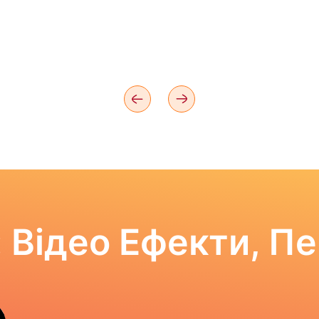
 Відео Ефекти, П