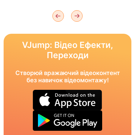
VJump: Відео Ефекти,
Переходи
Створюй вражаючий відеоконтент
без навичок відеомонтажу!