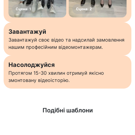
Завантажуй
Завантажуй своє відео та надсилай замовлення
нашим професійним відеомонтажерам.
Насолоджуйся
Протягом 15-30 хвилин отримуй якісно
змонтовану відеоісторію.
Дізнатися більше
Подібні шаблони