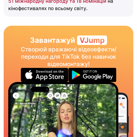
51 міжнародну нагороду та 18 номінацій
на
кінофестивалях по всьому світу.
Завантажуй
VJump
Створюй вражаючі відеоефекти/
переходи для TikTok без навичок
відеомонтажу!