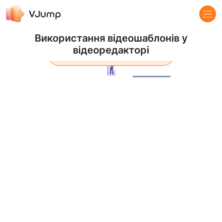
Використання відеошаблонів у
відеоредакторі
Дізнатися більше
Pause
Loaded
:
100.00%