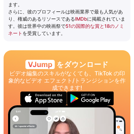
ます。
さらに、彼のプロフィールは映画業界で最も人気があ
り、権威のあるリソースである
IMDb
に掲載されていま
す。彼は世界中の映画祭で
51の国際的な賞と18のノミ
ネート
を受賞しています。
VJump
をダウンロード
ビデオ編集のスキルがなくても、TikTok の印
象的なビデオ エフェクト/トランジションを作
成できます!