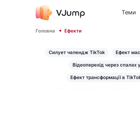
Теми
Головна
Ефекти
Силует челендж TikTok
Ефект мас
Відеоперехід через спалах у
Ефект трансформації в TikTo
Відеоефект «Вогонь» для TikTok
Відео