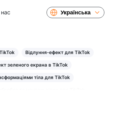
 нас
Українська
English
Español
Русский
Français
TikTok
Відлуння-ефект для TikTok
繁體中文
кт зеленого екрана в TikTok
简体中文
нсформаціями тіла для TikTok
日本語
обробка та монтаж відео для TikTok
 TikTok