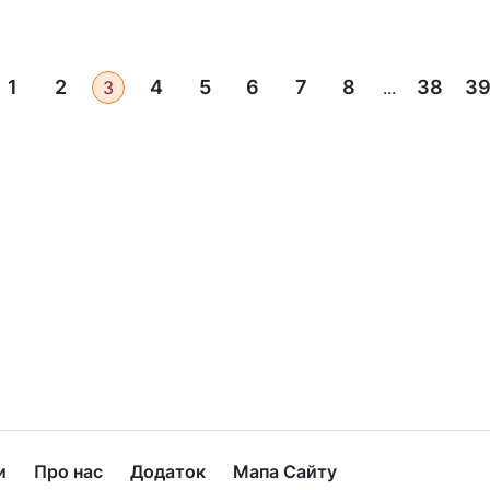
1
2
4
5
6
7
8
38
3
3
...
и
Про нас
Додаток
Мапа Сайту