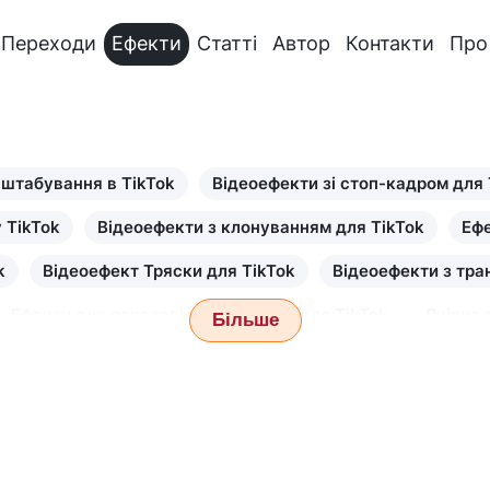
Переходи
Ефекти
Статті
Автор
Контакти
Про
штабування в TikTok
Відеоефекти зі стоп-кадром для 
 TikTok
Відеоефекти з клонуванням для TikTok
Ефе
k
Відеоефект Тряски для TikTok
Відеоефекти з тра
Ефекти для переходів із порталом для TikTok
Якісна 
Більше
ефект «Суперздібності» для TikTok
Ефект зміни одягу в