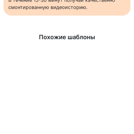
смонтированную видеоисторию.
Узнать больше
Похожие шаблоны