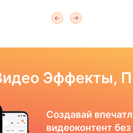
Видео Эффекты, 
Создавай впечат
видеоконтент без