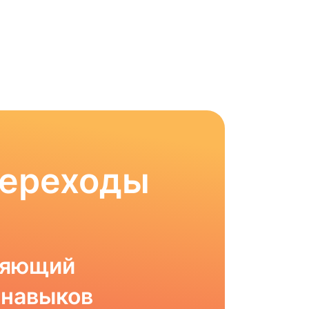
Переходы
ляющий
 навыков