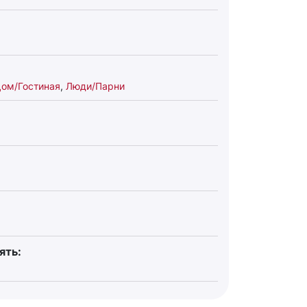
ом/Гостиная
,
Люди/Парни
ять: