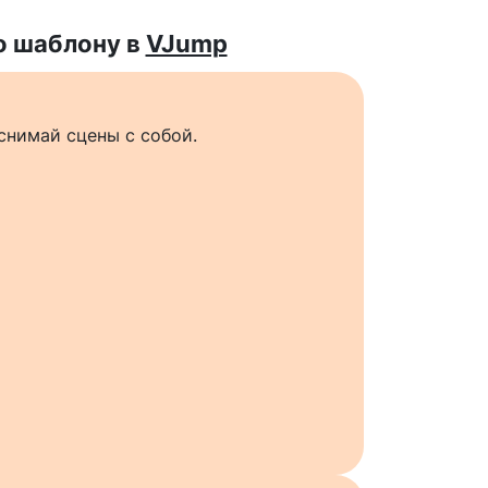
о шаблону в
VJump
снимай сцены с собой.