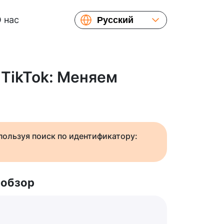
 нас
Русский
English
Español
Українська
 TikTok: Меняем
Français
繁體中文
简体中文
日本語
спользуя поиск по идентификатору:
 обзор