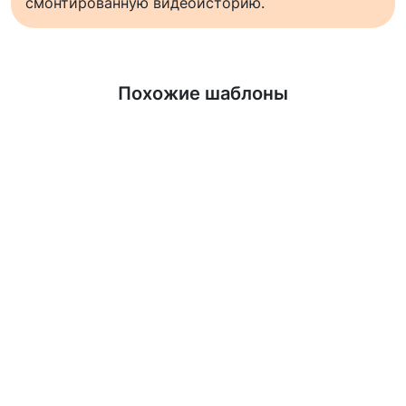
смонтированную видеоисторию.
Узнать больше
Похожие шаблоны