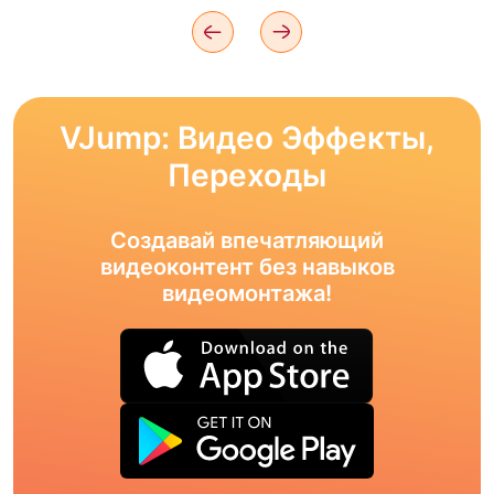
VJump: Видео Эффекты,
Переходы
Создавай впечатляющий
видеоконтент без навыков
видеомонтажа!