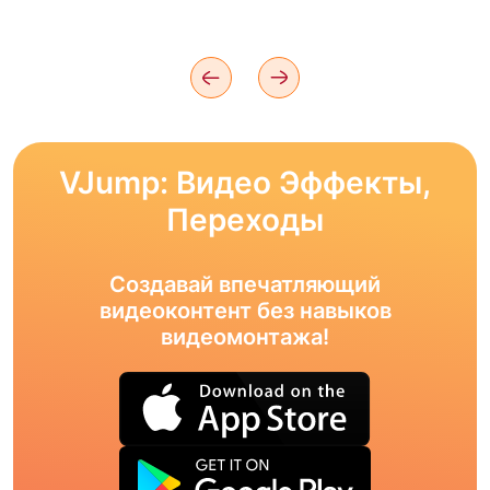
VJump: Видео Эффекты,
Переходы
Создавай впечатляющий
видеоконтент без навыков
видеомонтажа!