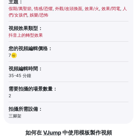
主題：
假期/萬聖節
,
情感/恐懼
,
外觀/改頭換面
,
效果/火
,
效果/閃電
,
人
們/女孩們
,
娛樂/恐怖
視頻效果類型：
抖音上的轉型效果
您的視頻編輯價格：
7
視頻編輯時間：
35-45 分鐘
需要拍攝的場景數量：
2
拍攝所需設備：
三腳架
如何在
VJump
中使用模板製作視頻