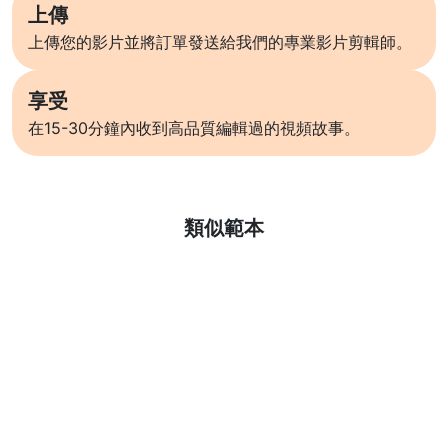
上傳
上傳您的影片並將訂單發送給我們的專業影片剪輯師。
享受
在15-30分鐘內收到高品質編輯過的視頻故事。
了解更多
類似範本