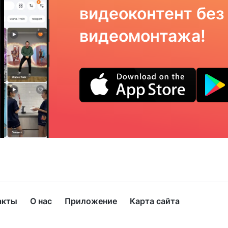
видеоконтент без
видеомонтажа!
акты
О нас
Приложение
Карта сайта