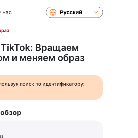
 нас
Русский
English
браз
Español
Українська
 TikTok: Вращаем
Français
ом и меняем образ
繁體中文
简体中文
日本語
спользуя поиск по идентификатору:
 обзор
аз