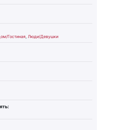
ом/Гостиная
,
Люди/Девушки
ять: