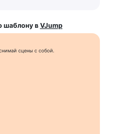
о шаблону в
VJump
снимай сцены с собой.