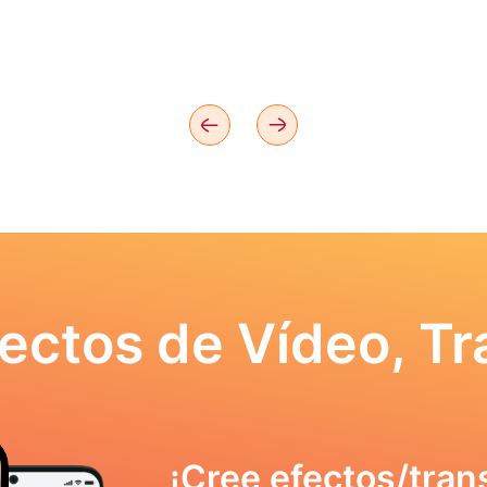
ectos de Vídeo, Tr
¡Cree efectos/tran