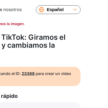
e nosotros
Español
English
mos la imagen.
Русский
Українська
TikTok: Giramos el
Français
o y cambiamos la
繁體中文
简体中文
日本語
ando el ID:
23368
para crear un video
rápido