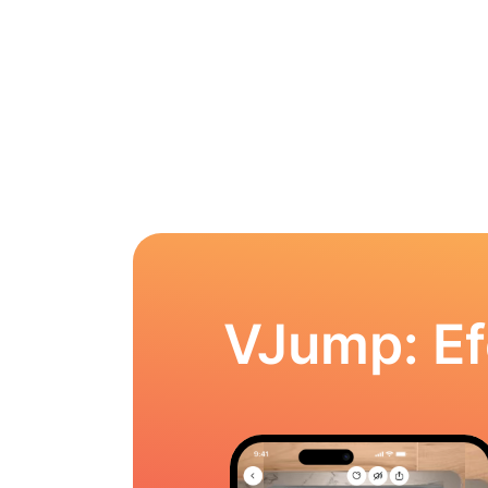
VJump: Ef