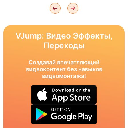
VJump: Видео Эффекты,
Переходы
Создавай впечатляющий
видеоконтент без навыков
видеомонтажа!