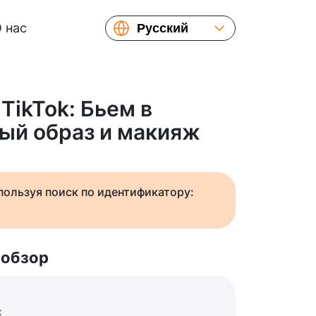
 нас
Русский
English
Español
Українська
TikTok: Бьем в
Français
вый образ и макияж
繁體中文
简体中文
日本語
спользуя поиск по идентификатору:
 обзор
ж