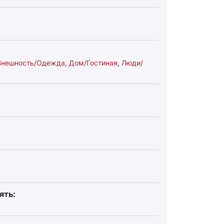
Внешность/Одежда
,
Дом/Гостиная
,
Люди/
ять: