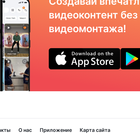
Создавай впечат
видеоконтент без
видеомонтажа!
акты
О нас
Приложение
Карта сайта