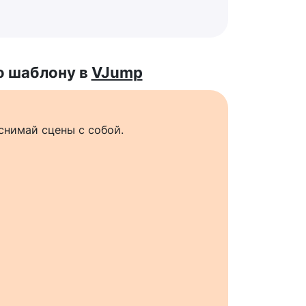
о шаблону в
VJump
снимай сцены с собой.