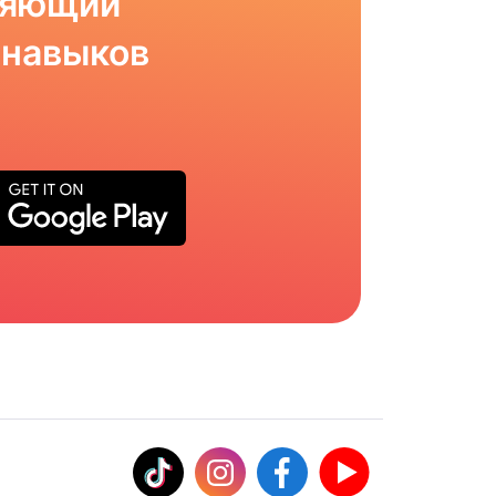
ляющий
 навыков