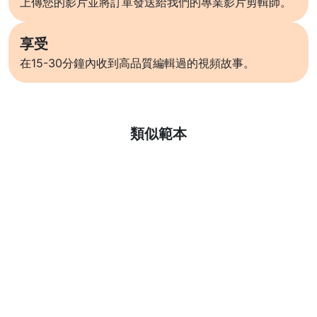
上傳您的影片並將訂單發送給我們的專業影片剪輯師。
享受
在15-30分鐘內收到高品質編輯過的視頻故事。
了解更多
類似範本