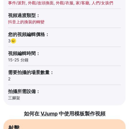
事件/派對
,
外觀/改頭換面
,
外觀/衣服
,
家/客廳
,
人們/女孩們
視頻過渡類型：
抖音上的換裝的轉變
您的視頻編輯價格：
3
視頻編輯時間：
15-25 分鐘
需要拍攝的場景數量：
2
拍攝所需設備：
三腳架
如何在
VJump
中使用模板製作視頻
射擊