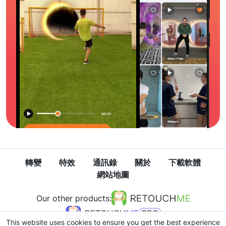
轉變
特效
通訊錄
關於
下載軟體
網站地圖
Our other products:
This website uses cookies to ensure you get the best experience