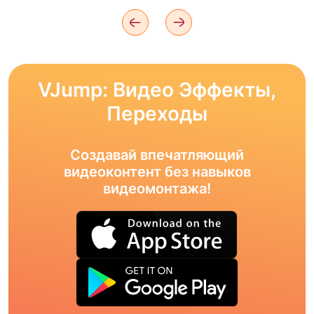
VJump: Видео Эффекты,
Переходы
Создавай впечатляющий
видеоконтент без навыков
видеомонтажа!