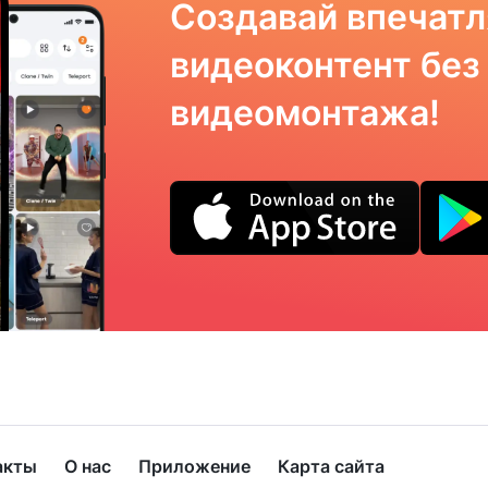
Создавай впечат
видеоконтент без
видеомонтажа!
акты
О нас
Приложение
Карта сайта