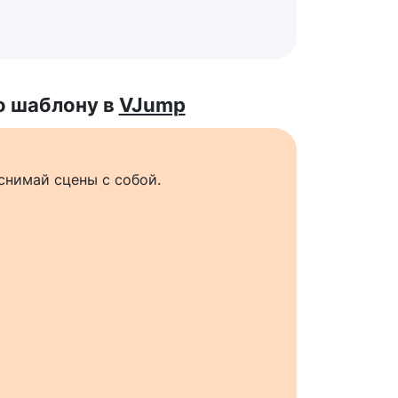
о шаблону в
VJump
снимай сцены с собой.