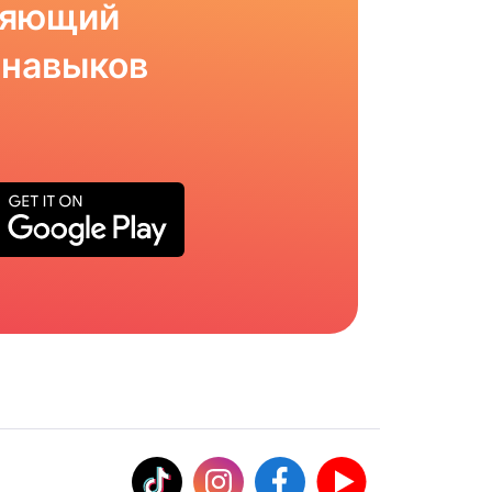
ляющий
 навыков