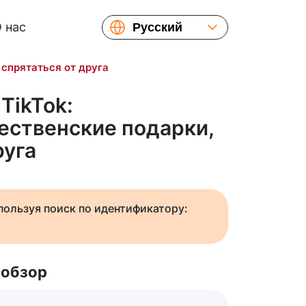
 нас
Русский
English
спрятаться от друга
Español
Українська
TikTok:
Français
ственские подарки,
繁體中文
руга
简体中文
日本語
спользуя поиск по идентификатору:
 обзор