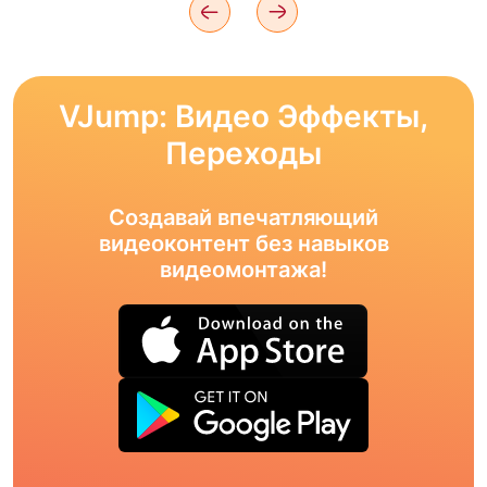
VJump: Видео Эффекты,
Переходы
Создавай впечатляющий
видеоконтент без навыков
видеомонтажа!