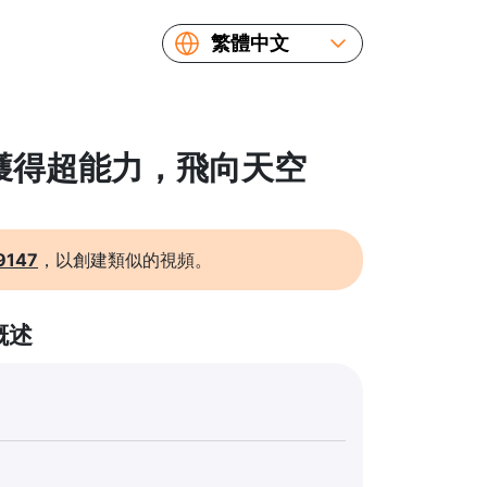
繁體中文
English
Español
Русский
: 獲得超能力，飛向天空
Українська
Français
简体中文
9147
，以創建類似的視頻。
日本語
概述