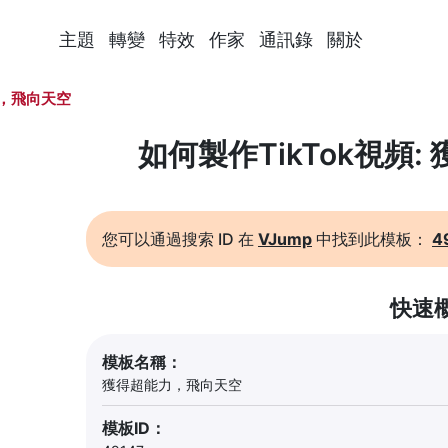
主題
轉變
特效
作家
通訊錄
關於
，飛向天空
如何製作TikTok視頻
您可以通過搜索 ID 在
VJump
中找到此模板：
4
快速
模板名稱：
獲得超能力，飛向天空
模板ID：