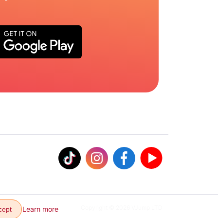
Copyright © 2026 VJump LTD
Learn more
cept