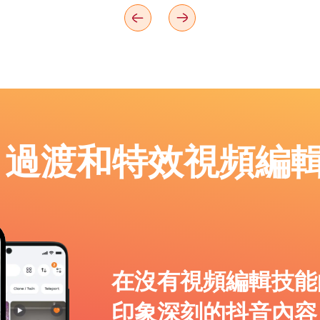
p：過渡和特效視頻編
在沒有視頻編輯技能
印象深刻的抖音內容