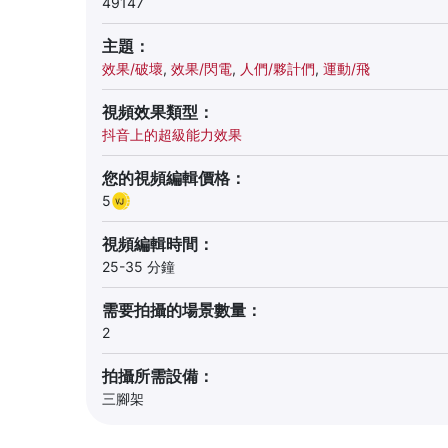
49147
主題：
效果/破壞
,
效果/閃電
,
人們/夥計們
,
運動/飛
視頻效果類型：
抖音上的超級能力效果
您的視頻編輯價格：
5
視頻編輯時間：
25-35 分鐘
需要拍攝的場景數量：
2
拍攝所需設備：
三腳架