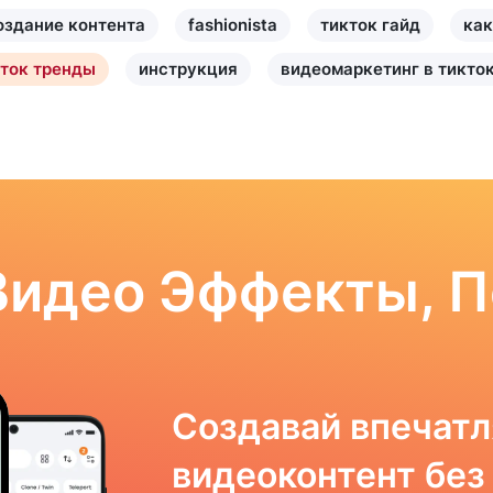
оздание контента
fashionista
тикток гайд
как
 ток тренды
инструкция
видеомаркетинг в тикто
Видео Эффекты, 
Создавай впечат
видеоконтент без