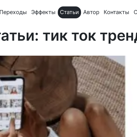
Переходы
Эффекты
Статьи
Автор
Контакты
О
атьи: тик ток тре