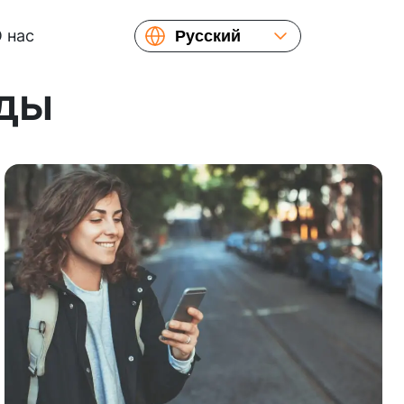
 нас
Русский
English
нды
Español
Українська
Français