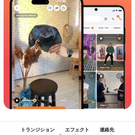
トランジション
エフェクト
連絡先