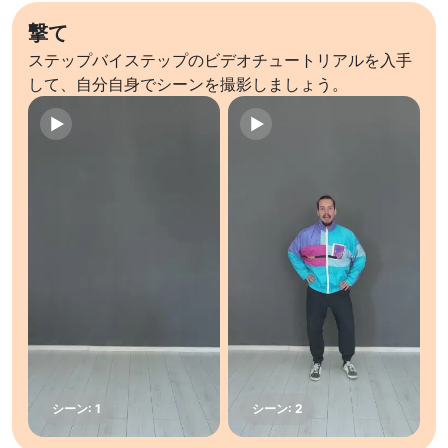
撃て
ステップバイステップのビデオチュートリアルを入手
して、自分自身でシーンを撮影しましょう。