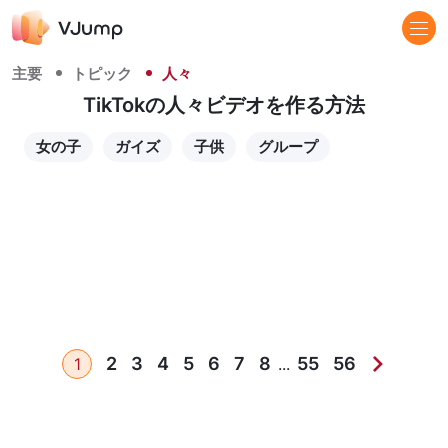
主要
トピック
人々
TikTokの人々ビデオを作る方法
女の子
ガイズ
子供
グループ
2
3
4
5
6
7
8
55
56
1
...