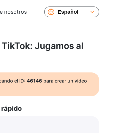
e nosotros
Español
English
Русский
Українська
 TikTok: Jugamos al
Français
繁體中文
简体中文
日本語
ando el ID:
46146
para crear un video
rápido