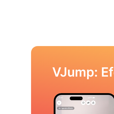
VJump: Ef