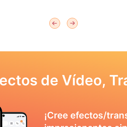
ectos de Vídeo, Tr
¡Cree efectos/tran