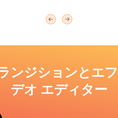
: トランジションとエ
デオ エディター