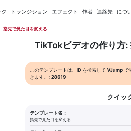
ック
トランジション
エフェクト
作者
連絡先
につ
指先で見た目を変える
TikTokビデオの作り方
このテンプレートは、ID を検索して
VJump
で
きます。:
28619
クイッ
テンプレート名：
指先で見た目を変える