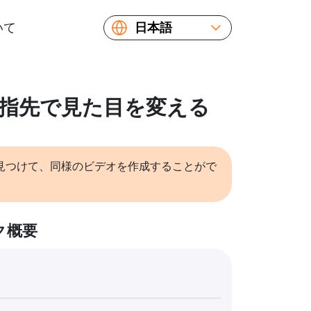
いて
日本語
English
Español
Русский
: 指先で見た目を変える
Українська
Français
繁體中文
見つけて、同様のビデオを作成することがで
简体中文
ク概要