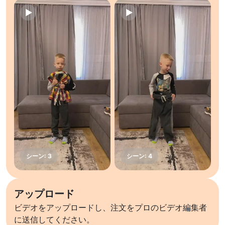
アップロード
ビデオをアップロードし、注文をプロのビデオ編集者
に送信してください。