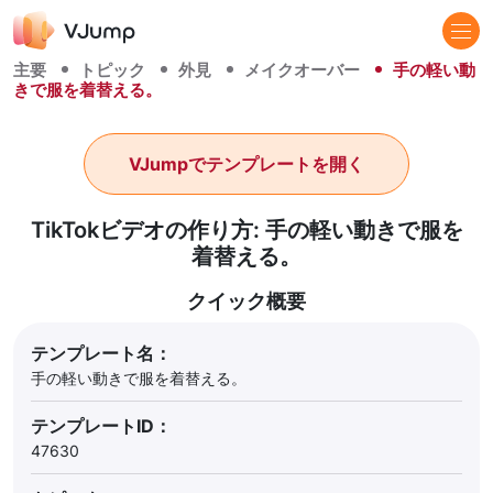
主要
トピック
外見
メイクオーバー
手の軽い動
きで服を着替える。
VJumpでテンプレートを開く
TikTokビデオの作り方: 手の軽い動きで服を
着替える。
クイック概要
テンプレート名：
手の軽い動きで服を着替える。
テンプレートID：
47630