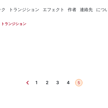
ック
トランジション
エフェクト
作者
連絡先
につ
ジ トランジション
1
2
3
4
5