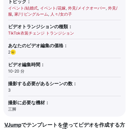
トピック：
イベント/結婚式
,
イベント/花嫁
,
外見/メイクオーバー
,
外見/
服
,
家/リビングルーム
,
人々/女の子
ビデオトランジションの種類：
TikTok衣装チェンジ トランジション
あなたのビデオ編集の価格：
2
ビデオ編集時間：
10-20 分
撮影する必要があるシーンの数：
3
撮影に必要な機材：
三脚
VJump
でテンプレートを使ってビデオを作成する方