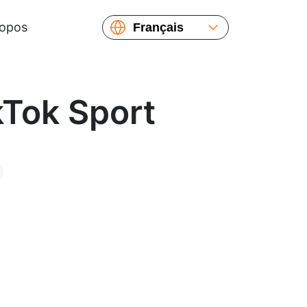
ropos
Français
English
Español
Русский
kTok Sport
Українська
繁體中文
简体中文
日本語