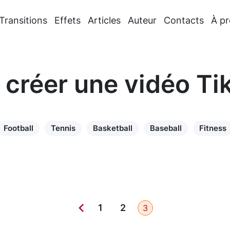
Transitions
Effets
Articles
Auteur
Contacts
À p
réer une vidéo Ti
Football
Tennis
Basketball
Baseball
Fitness
1
2
3