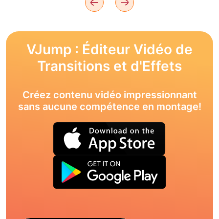
VJump : Éditeur Vidéo de
Transitions et d'Effets
Créez contenu vidéo impressionnant
sans aucune compétence en montage!