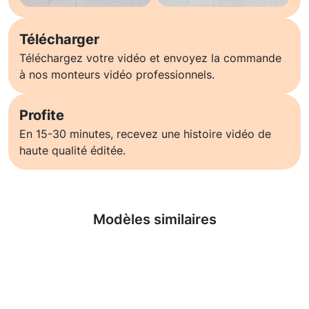
Télécharger
Téléchargez votre vidéo et envoyez la commande
à nos monteurs vidéo professionnels.
Profite
En 15-30 minutes, recevez une histoire vidéo de
haute qualité éditée.
En savoir plus
Modèles similaires