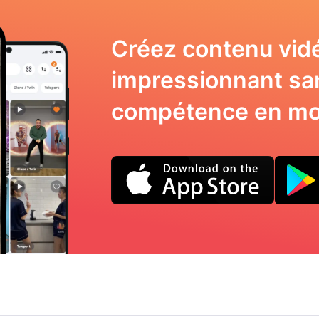
Créez contenu vid
impressionnant sa
compétence en mo