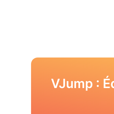
VJump : Éd