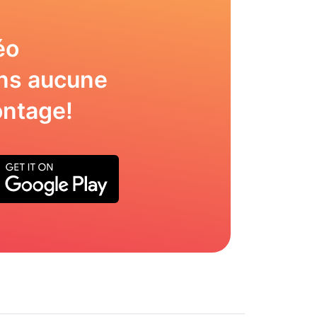
éo
ns aucune
ntage!