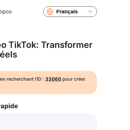
ropos
Français
English
Español
Русский
o TikTok: Transformer
Українська
réels
繁體中文
简体中文
日本語
en recherchant l'ID :
33060
pour créer
rapide