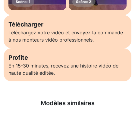
Télécharger
Téléchargez votre vidéo et envoyez la commande
à nos monteurs vidéo professionnels.
Profite
En 15-30 minutes, recevez une histoire vidéo de
haute qualité éditée.
En savoir plus
Modèles similaires