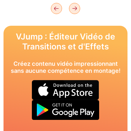
VJump : Éditeur Vidéo de
Transitions et d'Effets
Créez contenu vidéo impressionnant
sans aucune compétence en montage!