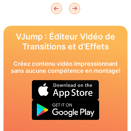
VJump : Éditeur Vidéo de
Transitions et d'Effets
Créez contenu vidéo impressionnant
sans aucune compétence en montage!