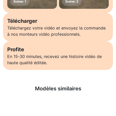
Télécharger
Téléchargez votre vidéo et envoyez la commande
à nos monteurs vidéo professionnels.
Profite
En 15-30 minutes, recevez une histoire vidéo de
haute qualité éditée.
En savoir plus
Modèles similaires