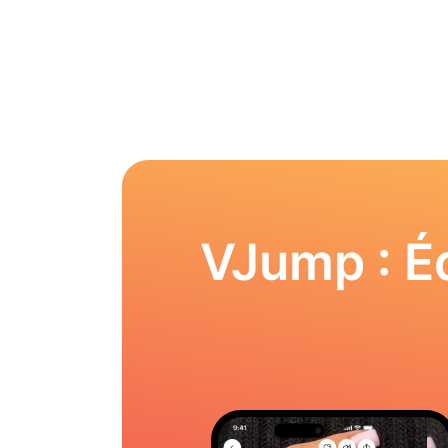
VJump : Éd