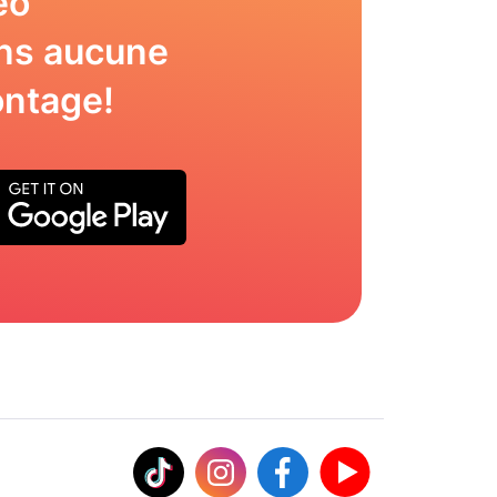
éo
ns aucune
ntage!