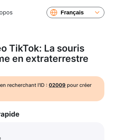
ropos
Français
English
Español
Русский
 TikTok: La souris
Українська
me en extraterrestre
繁體中文
简体中文
日本語
en recherchant l'ID :
02009
pour créer
rapide
e