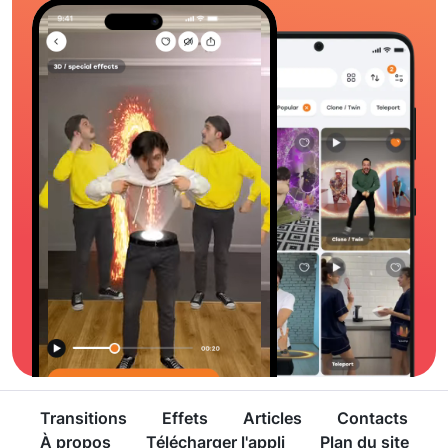
Transitions
Effets
Articles
Contacts
À propos
Télécharger l'appli
Plan du site