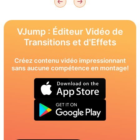
VJump : Éditeur Vidéo de
Transitions et d'Effets
Créez contenu vidéo impressionnant
sans aucune compétence en montage!