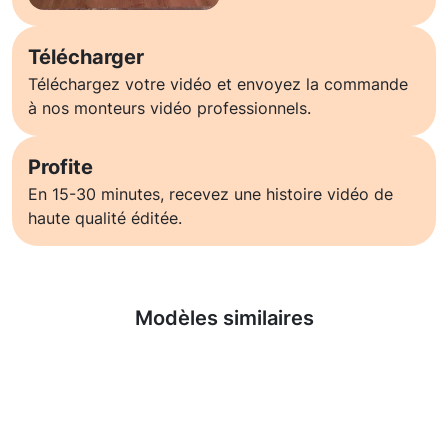
Télécharger
Téléchargez votre vidéo et envoyez la commande
à nos monteurs vidéo professionnels.
Profite
En 15-30 minutes, recevez une histoire vidéo de
haute qualité éditée.
En savoir plus
Modèles similaires