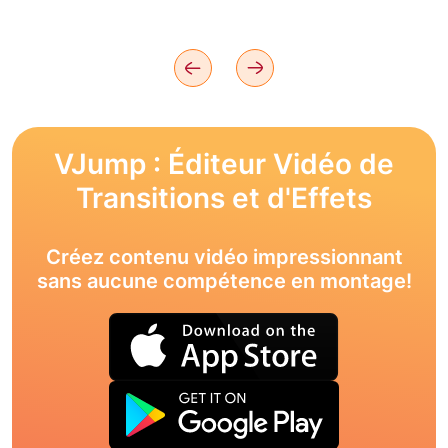
VJump : Éditeur Vidéo de
Transitions et d'Effets
Créez contenu vidéo impressionnant
sans aucune compétence en montage!