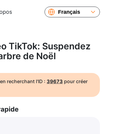
ropos
Français
English
Español
Русский
éo TikTok: Suspendez
Українська
'arbre de Noël
繁體中文
简体中文
日本語
en recherchant l'ID :
39673
pour créer
rapide