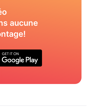
éo
ns aucune
ntage!