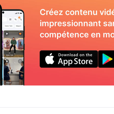
Créez contenu vid
impressionnant sa
compétence en mo