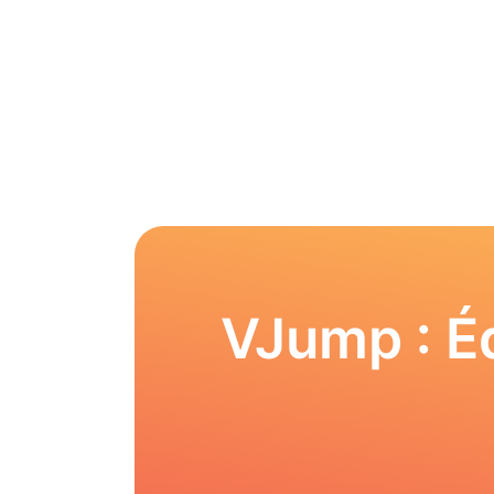
VJump : Éd