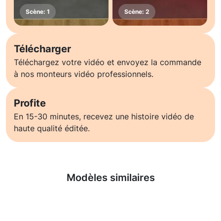
Télécharger
Téléchargez votre vidéo et envoyez la commande
à nos monteurs vidéo professionnels.
Profite
En 15-30 minutes, recevez une histoire vidéo de
haute qualité éditée.
En savoir plus
Modèles similaires