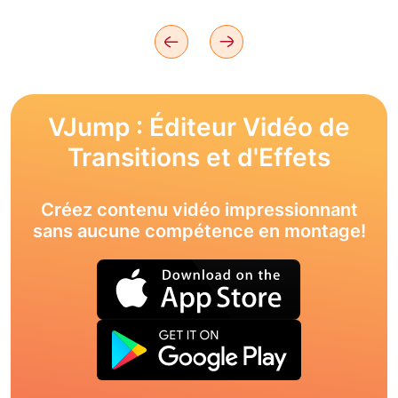
VJump : Éditeur Vidéo de
Transitions et d'Effets
Créez contenu vidéo impressionnant
sans aucune compétence en montage!