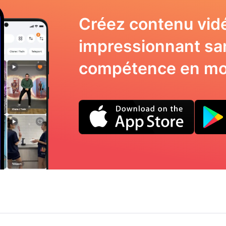
Créez contenu vid
impressionnant sa
compétence en mo