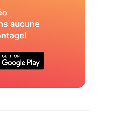
éo
ns aucune
ntage!