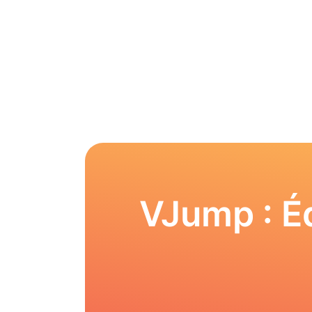
VJump : Éd