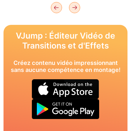
VJump : Éditeur Vidéo de
Transitions et d'Effets
Créez contenu vidéo impressionnant
sans aucune compétence en montage!