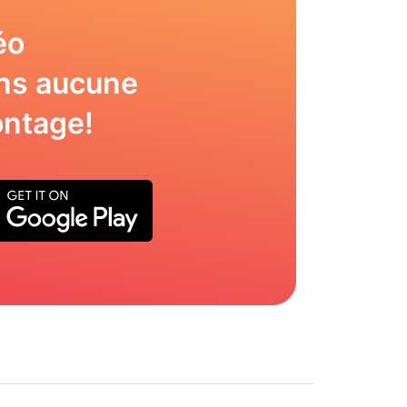
éo
ns aucune
ntage!