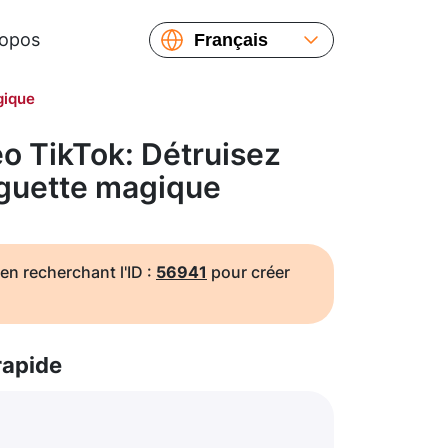
ropos
Français
English
gique
Español
Русский
o TikTok: Détruisez
Українська
aguette magique
繁體中文
简体中文
日本語
en recherchant l'ID :
56941
pour créer
rapide