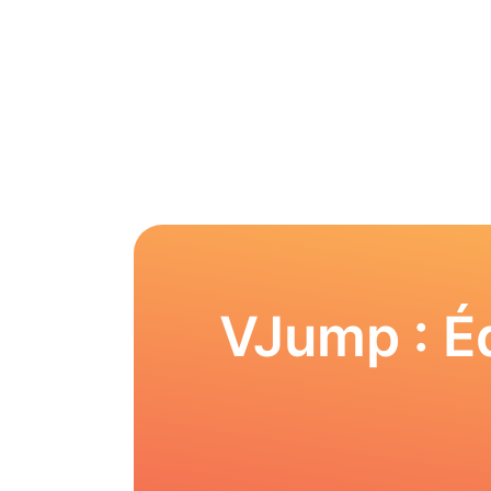
VJump : Éd