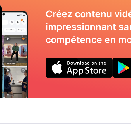
Créez contenu vid
impressionnant sa
compétence en mo